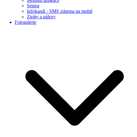
Mobilní aplikace
Senior
Infokanál - SMS zdarma na mobil
Ztráty a nálezy
Fotogalerie