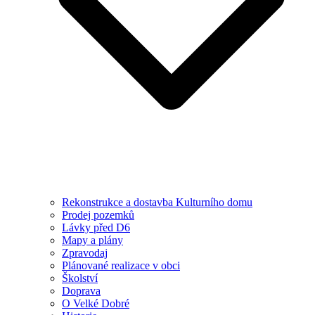
Rekonstrukce a dostavba Kulturního domu
Prodej pozemků
Lávky před D6
Mapy a plány
Zpravodaj
Plánované realizace v obci
Školství
Doprava
O Velké Dobré