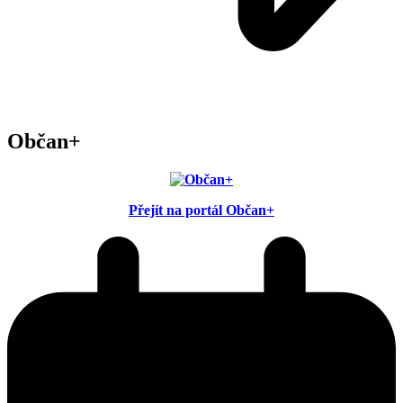
Občan+
Přejít na portál Občan+