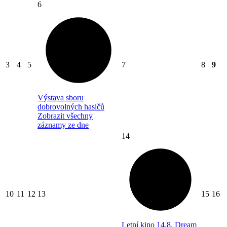
6
3
4
5
7
8
9
Výstava sboru
dobrovolných hasičů
Zobrazit všechny
záznamy ze dne
14
10
11
12
13
15
16
Letní kino 14.8. Dream