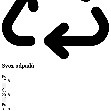
Svoz odpadů
Po
17. 8.
Čt
20. 8.
Po
31. 8.