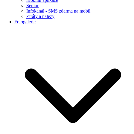
Mobilní aplikace
Senior
Infokanál - SMS zdarma na mobil
Ztráty a nálezy
Fotogalerie