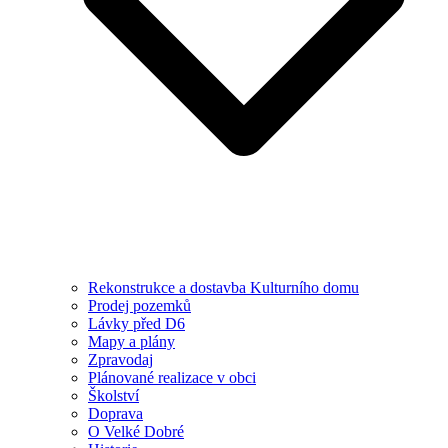
Rekonstrukce a dostavba Kulturního domu
Prodej pozemků
Lávky před D6
Mapy a plány
Zpravodaj
Plánované realizace v obci
Školství
Doprava
O Velké Dobré