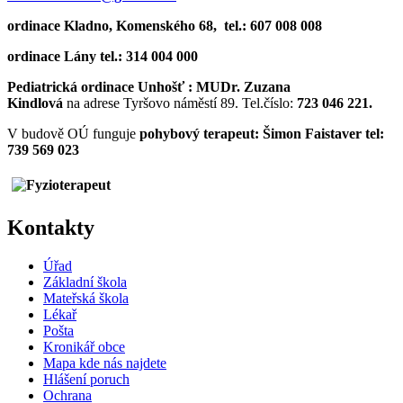
ordinace Kladno, Komenského 68, tel.: 607 008 008
ordinace Lány tel.: 314 004 000
Pediatrická ordinace Unhošť : MUDr. Zuzana
Kindlová
na adrese Tyršovo náměstí 89. Tel.číslo:
723 046 221.
V budově OÚ funguje
pohybový terapeut: Šimon Faistaver tel:
739 569 023
Kontakty
Úřad
Základní škola
Mateřská škola
Lékař
Pošta
Kronikář obce
Mapa kde nás najdete
Hlášení poruch
Ochrana