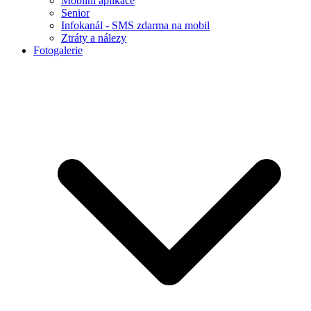
Mobilní aplikace
Senior
Infokanál - SMS zdarma na mobil
Ztráty a nálezy
Fotogalerie