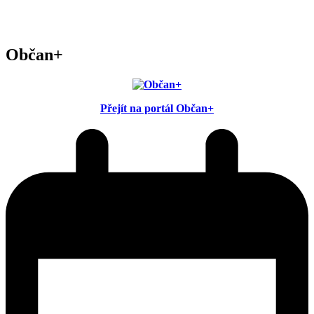
Občan+
Přejít na portál Občan+