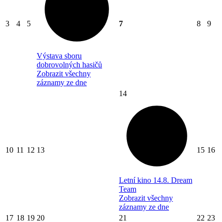
3
4
5
7
8
9
Výstava sboru
dobrovolných hasičů
Zobrazit všechny
záznamy ze dne
14
10
11
12
13
15
16
Letní kino 14.8. Dream
Team
Zobrazit všechny
záznamy ze dne
17
18
19
20
21
22
23