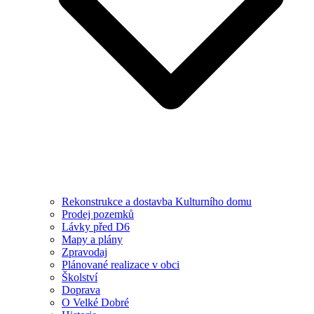
Rekonstrukce a dostavba Kulturního domu
Prodej pozemků
Lávky před D6
Mapy a plány
Zpravodaj
Plánované realizace v obci
Školství
Doprava
O Velké Dobré