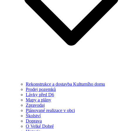
Rekonstrukce a dostavba Kulturního domu
Prodej pozemků
Lávky před D6
Mapy a plány
Zpravodaj
Plánované realizace v obci
Školství
Doprava
O Velké Dobré