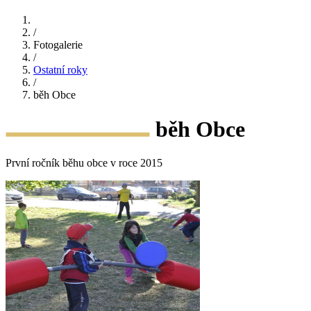
/
Fotogalerie
/
Ostatní roky
/
běh Obce
běh Obce
První ročník běhu obce v roce 2015