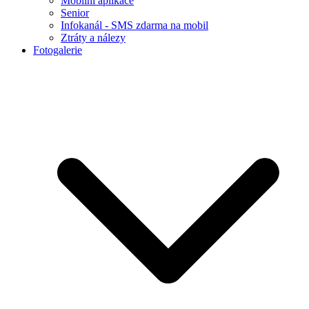
Mobilní aplikace
Senior
Infokanál - SMS zdarma na mobil
Ztráty a nálezy
Fotogalerie