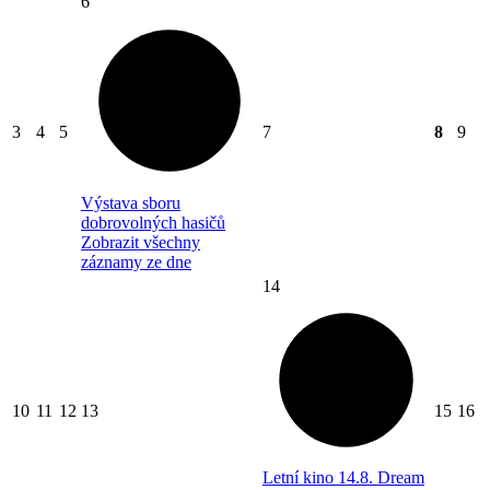
6
3
4
5
7
8
9
Výstava sboru
dobrovolných hasičů
Zobrazit všechny
záznamy ze dne
14
10
11
12
13
15
16
Letní kino 14.8. Dream