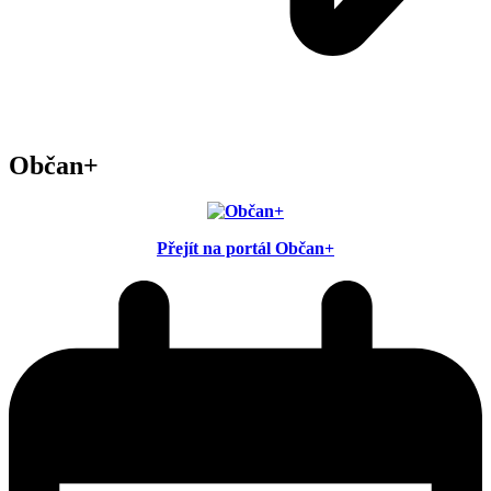
Občan+
Přejít na portál Občan+