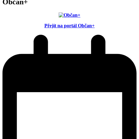
Občan+
Přejít na portál Občan+