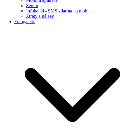
Mobilní aplikace
Senior
Infokanál - SMS zdarma na mobil
Ztráty a nálezy
Fotogalerie