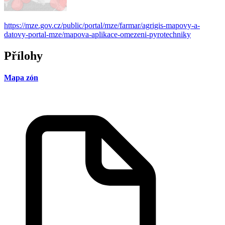
https://mze.gov.cz/public/portal/mze/farmar/agrigis-mapovy-a-
datovy-portal-mze/mapova-aplikace-omezeni-pyrotechniky
Přílohy
Mapa zón