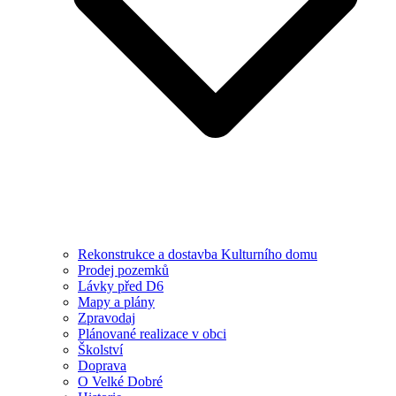
Rekonstrukce a dostavba Kulturního domu
Prodej pozemků
Lávky před D6
Mapy a plány
Zpravodaj
Plánované realizace v obci
Školství
Doprava
O Velké Dobré